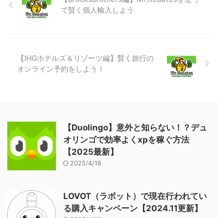
国語でも半年でマスターしてしま
て賢く個人輸入しよう
う方法 | クリス・ロンズデール |
TEDxLingnanUniversity ほうほ
う。私はもうデュオリンゴで半年
以上中国語を勉強（といっても遊
び程度）しているが、まったくマ
【IHGホテルズ＆リゾーツ編】賢く旅行の
スターできていない。 ここはこ
オンライン予約をしよう！
の動画をちょっと信じてみて、で
きる部分だけでも実践してみる
か、と思い立ち。 じゃあまずは
...
【Duolingo】意外と知らない！？デュ
オリンゴで効率よくxpを稼ぐ方法
【2025最新】
2025/4/18
LOVOT（ラボット）で現在行われてい
る購入キャンペーン【2024.11更新】