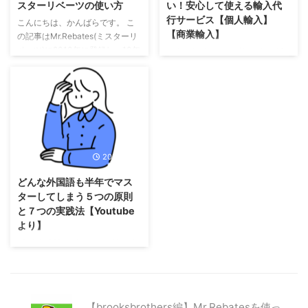
スターリベーツの使い方
い！安心して使える輸入代
行サービス【個人輸入】
こんにちは、かんばらです。 こ
【商業輸入】
の記事はMr.Rebates(ミスターリ
ベーツ)に2010年に登録し、10年
こんにちは。かんばらです。 10
以上利用している元バイヤーが書
年以上商業輸入・個人輸入ともに
いています。 スマートフォンで
代行を利用している元バイヤーで
の利用方法の手順を紹介していま
す。 この記事では、アメリカか
す。 目次 Mr.Rebates ミスターリ
ら商品を個人輸入・商業輸入する
ベーツって何？ ミスターリベー
人へ安心して利用できるおすすめ
ツMr.Rebatesの使い方（お買い
の代行業者を紹介します。 ・英
物前） お店キャッシュバックあ
語が分からないから買い物も代わ
2022/8/25
りなしの確認方法 人気のショッ
りにして欲しい（買い物代行）
プ どこでキャッシュバックされ
・自分で買い物はできるけど、日
どんな外国語も半年でマス
る？ Mr.Rebates ミスターリベー
本へ配送してくれないので代わり
ターしてしまう５つの原則
ツって何？ 【Mr.Rebates ミスタ
に受け取ってほしい（受け取り代
と７つの実践法【Youtube
ーリベーツ】とは... Mr ...
行） どちらにも対応していま
より】
す。 商業輸入でなおかつ自分で
たまたまYoutubeでシャドーイ
購入できる方はぜひ下記の記事も
ングに適した動画は無いかと回遊
ご覧になってください。ショップ
していたら見つけた動画。 （英
によって、買い物金額の１０％な
語なので字幕On推奨）※日本語字
...
幕つきで見られます！ どんな外
【brooksbrothers編】Mr.Rebatesを使っ