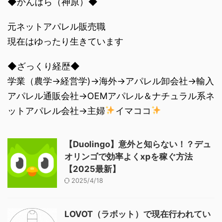
◆かんばら（神原）◆
元ネットアパレル販売職
現在はゆったり生きています
◆ざっくり経歴◆
学業（農学→経営学)→海外→アパレル卸会社→輸入
アパレル通販会社→OEMアパレル＆ナチュラル系ネ
ットアパレル会社→主婦
イマココ
【Duolingo】意外と知らない！？デュ
オリンゴで効率よくxpを稼ぐ方法
【2025最新】
2025/4/18
LOVOT（ラボット）で現在行われてい