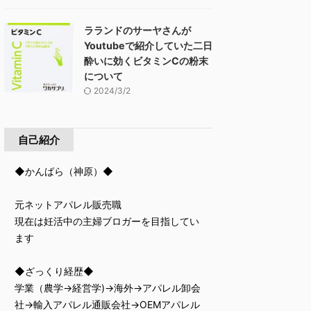
ラランドのサーヤさんが
Youtubeで紹介していた二日
酔いに効くビタミンCの粉末
について
2024/3/2
自己紹介
◆かんばら（神原）◆
元ネットアパレル販売職
現在は妊活中の主婦ブロガーを目指してい
ます
◆ざっくり経歴◆
学業（農学→経営学)→海外→アパレル卸会
社→輸入アパレル通販会社→OEMアパレル