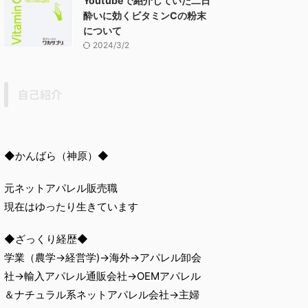
Youtubeで紹介していた二日
酔いに効くビタミンCの粉末
について
2024/3/2
自己紹介
◆かんばら（神原）◆
元ネットアパレル販売職
現在はゆったり生きています
◆ざっくり経歴◆
学業（農学→経営学)→海外→アパレル卸会
社→輸入アパレル通販会社→OEMアパレル
＆ナチュラル系ネットアパレル会社→主婦