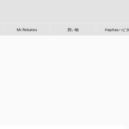
Mr.Rebates
買い物
Hapitasハピ