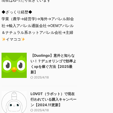
現在はゆったり生きています
◆ざっくり経歴◆
学業（農学→経営学)→海外→アパレル卸会
社→輸入アパレル通販会社→OEMアパレル
＆ナチュラル系ネットアパレル会社→主婦
イマココ
【Duolingo】意外と知らな
い！？デュオリンゴで効率よ
くxpを稼ぐ方法【2025最
新】
2025/4/18
LOVOT（ラボット）で現在
行われている購入キャンペー
ン【2024.11更新】
2025/4/18