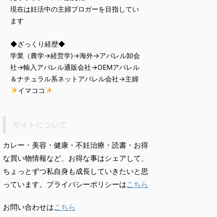
現在は妊活中の主婦ブロガーを目指してい
ます
◆ざっくり経歴◆
学業（農学→経営学)→海外→アパレル卸会
社→輸入アパレル通販会社→OEMアパレル
＆ナチュラル系ネットアパレル会社→主婦
イマココ
サイトについて
カレー・美容・健康・不妊治療・読書・お得
な買い物情報など、お得な事はシェアして、
ちょっとずつ私自身も成長していきたいと思
っています。プライバシーポリシーは
こちら
お問い合わせは
こちら