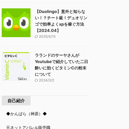
【Duolingo】意外と知らな
い！？チート級！デュオリン
ゴで効率よくxpを稼ぐ方法
【2024.04】
2025/4/15
ラランドのサーヤさんが
Youtubeで紹介していた二日
酔いに効くビタミンCの粉末
について
2024/3/2
自己紹介
◆かんばら（神原）◆
元ネットアパレル販売職