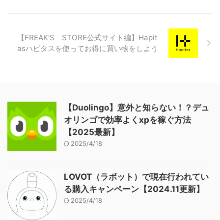
と、私くらい何冊も片づけの本・
整理整頓の本・レタスクラブの片
付け企画の冊子・こんまりさんの
【FREAK’S STORE公式サイト編】Hapit
本など何を買ってもダメだった部
類の人が、少しだけ片付けする力
asハピタスを使ってお得に買い物をしよう
【整理力】が上がる可能性があ
る。そんなレベルの方にオススメ
な話。 めちゃくちゃ簡単なの
で、 ...
【Duolingo】意外と知らない！？デュ
オリンゴで効率よくxpを稼ぐ方法
【2025最新】
2025/4/18
LOVOT（ラボット）で現在行われてい
る購入キャンペーン【2024.11更新】
2025/4/18