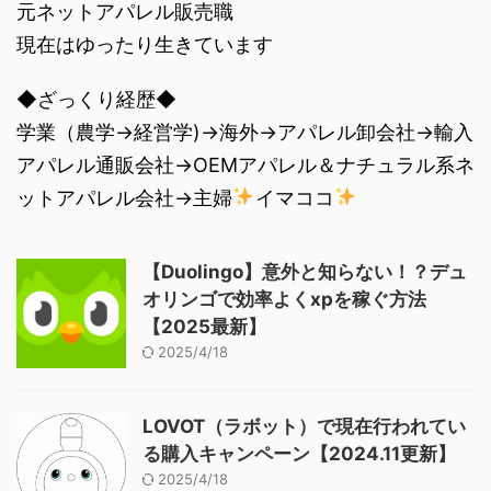
元ネットアパレル販売職
現在はゆったり生きています
◆ざっくり経歴◆
学業（農学→経営学)→海外→アパレル卸会社→輸入
アパレル通販会社→OEMアパレル＆ナチュラル系ネ
ットアパレル会社→主婦
イマココ
【Duolingo】意外と知らない！？デュ
オリンゴで効率よくxpを稼ぐ方法
【2025最新】
2025/4/18
LOVOT（ラボット）で現在行われてい
る購入キャンペーン【2024.11更新】
2025/4/18