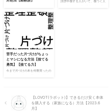
対処法【経験談】
誹謗中傷する人がいて、傷つく人
がいる。 ことばは簡単に人を傷
こんにちは、かんばらです。 今
つける。 でも、ことばは人を楽
日は、Amazon（アマゾン）から
しませたり、笑わせてもくれる！
身に覚えのない商品が代引きで届
ちょっとくよくよしちゃった。
いてしまい、お金も払ってしまっ
今日、笑ってないなぁ。 そんな
たときの対処方法を経験談を踏ま
時は、ふふふと笑える、私のブク
えて記録します。 この記事を書
マツイートをどうぞ。 このツイ
く２日前、実家に寄った所「かん
ートたちは、私(@kambarablog)
ばら宛にAmazonから代引きが届
2020/11/13
自身がツイッター内のリンク埋め
いてるよ～何頼んだの？」と言わ
込み機能をつかい、2022/5/24に
れました。 ツイ廃の私は知って
苦手だった片づけがちょっ
まとめたものです。 Twitter社の
います。これは詐欺だ、と。 届
とマシになる方法【捨てる
利用規約（埋め込み・２次利用）
いたのは薄い段ボールの封筒のよ
勇気】【捨てる力】
を確認して利用していますが、ご
うな形で、大きさはレコード１枚
今まで片づけの本を何冊買ったの
意見があればご連絡ください。
分くらい。代引き金額は3600円
だろう。 つまり、私はまだ片づ
もしかして今日めちゃくちゃ古墳
くらい。 家族の名義で届いた代
けのできない人、である。 そん
...
引きだけど、確認取らず ...
な私の、以前より少しだけ【片づ
ける力】がレベルアップした方法
を書こうと思う。 あくまで、片
【LOVOT(ラボット)】できるだけ安く本体
付けが苦手な人間が、少しマシに
を購入する（家族になる）方法【2023.6
なった話なので、すごく上手にな
月】
る訳ではない。 しかし逆に言う