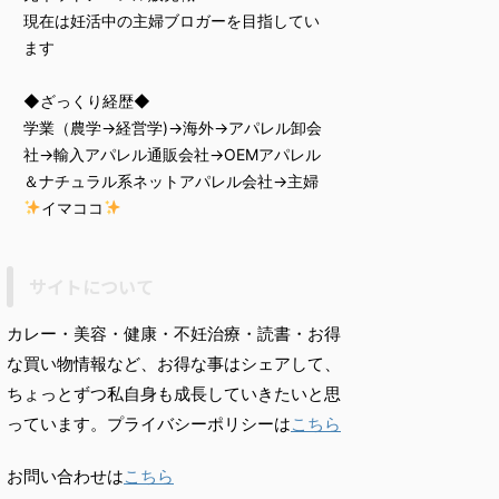
現在は妊活中の主婦ブロガーを目指してい
ます
◆ざっくり経歴◆
学業（農学→経営学)→海外→アパレル卸会
社→輸入アパレル通販会社→OEMアパレル
＆ナチュラル系ネットアパレル会社→主婦
イマココ
サイトについて
カレー・美容・健康・不妊治療・読書・お得
な買い物情報など、お得な事はシェアして、
ちょっとずつ私自身も成長していきたいと思
っています。プライバシーポリシーは
こちら
お問い合わせは
こちら