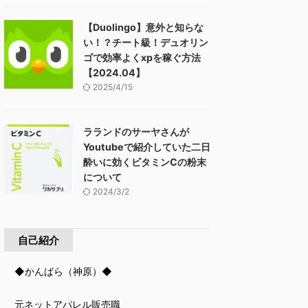
【Duolingo】意外と知らな
い！？チート級！デュオリン
ゴで効率よくxpを稼ぐ方法
【2024.04】
2025/4/15
ラランドのサーヤさんが
Youtubeで紹介していた二日
酔いに効くビタミンCの粉末
について
2024/3/2
自己紹介
◆かんばら（神原）◆
元ネットアパレル販売職