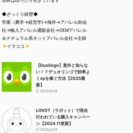
現在はゆったり生きています
◆ざっくり経歴◆
学業（農学→経営学)→海外→アパレル卸会
社→輸入アパレル通販会社→OEMアパレル
＆ナチュラル系ネットアパレル会社→主婦
イマココ
【Duolingo】意外と知らな
い！？デュオリンゴで効率よ
くxpを稼ぐ方法【2025最
新】
2025/4/18
LOVOT（ラボット）で現在
行われている購入キャンペー
ン【2024.11更新】
2025/4/18