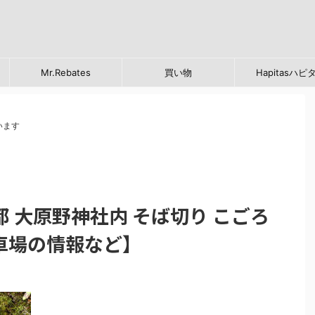
Mr.Rebates
買い物
Hapitasハピ
います
 大原野神社内 そば切り こごろ
車場の情報など】